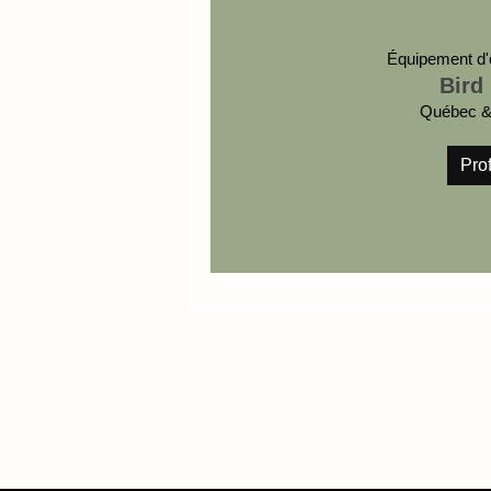
Équipement d'
Bird
Québec & 
Prof