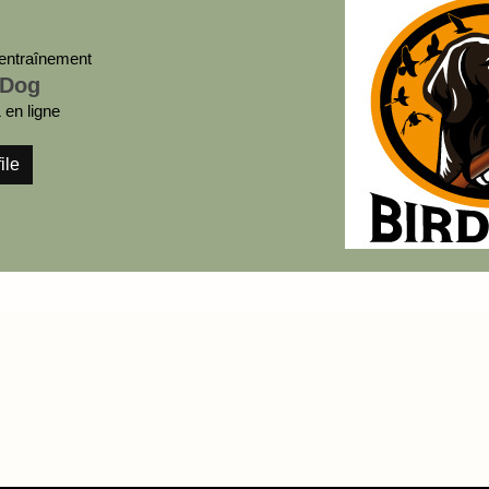
entraînement
 Dog
en ligne
ile