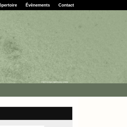
épertoire
Évènements
Contact