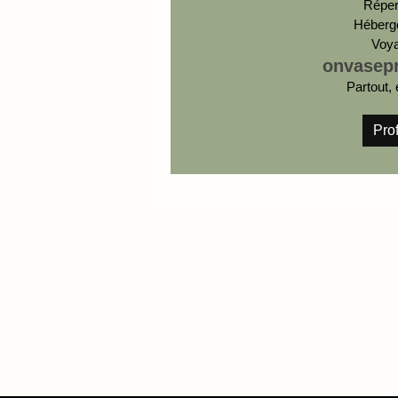
Réper
Héberg
Voy
onvasep
Partout, 
Prof