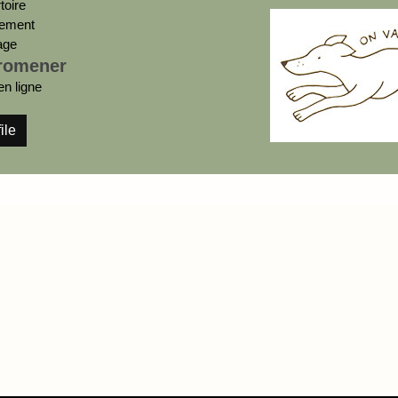
toire
ement
age
romener
en ligne
ile