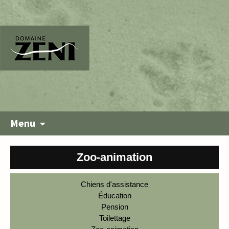
Menu
Zoo-animation
Chiens d'assistance
Éducation
Pension
Toilettage