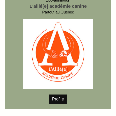
Zoo-animation
L’allié[e] académie canine
Partout au Québec
Profile